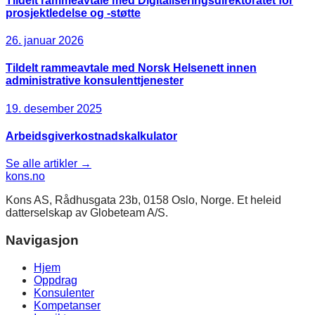
Tildelt rammeavtale med Digitaliseringsdirektoratet for
prosjektledelse og -støtte
26. januar 2026
Tildelt rammeavtale med Norsk Helsenett innen
administrative konsulenttjenester
19. desember 2025
Arbeidsgiverkostnadskalkulator
Se alle artikler →
kons
.no
Kons AS, Rådhusgata 23b, 0158 Oslo, Norge. Et heleid
datterselskap av Globeteam A/S.
Navigasjon
Hjem
Oppdrag
Konsulenter
Kompetanser