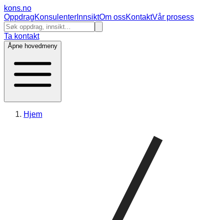
kons
.no
Oppdrag
Konsulenter
Innsikt
Om oss
Kontakt
Vår prosess
Ta kontakt
Åpne hovedmeny
Hjem