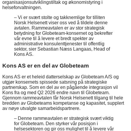
organisasjonsutviklingstiltak og økonomistyring i
helseforvaltningen.
– Vi er svært stolte og takknemlige for tilliten
Norsk Helsenett viser oss ved å tildele denne
avtalen. Rammeavtalen er av stor strategisk
betydning for Globeteam-konsernet og bekrefter
vår evne til å levere et bredt spekter av
administrative konsulenttjenester til offentlig
sektor, sier Sebastian Næss Langaas, Head of
Kons AS.
Kons AS er en del av Globeteam
Kons AS er et heleid datterselskap av Globeteam A/S og
utgjør konsernets spissede satsning på strategiske
partnerskap. Som en del av en pågående integrasjon vil
Kons fra og med Q2 2026 endre navn til Globeteam.
Gjennom rammeavtalen får Norsk Helsenett tilgang til hele
bredden av Globeteams kompetanse og kapasitet, supplert
av nøye utvalgte samarbeidspartnere.
– Denne rammeavtalen er strategisk svært viktig
for Globeteam. Den styrker vår posisjon i
helsesektoren og gir oss mulighet til å levere vår