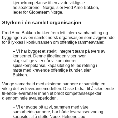
kjernekompetanse til en av de viktigste
helseaktørene i Norge, sier Fred Arne Bakken,
leder for Globeteam Norge.
Styrken i én samlet organisasjon
Fred Arne Bakken trekker frem tett intern samhandling og
byggingen av én samlet norsk organisasjon som avgjørende
for å lykkes i konkurransen om offentlige rammeavtaler.
– Vi har bygget et sterkt, integrert team på tvers av
konsernet. Denne tildelingen viser hvor
slagkraftige vi er når vi kombinerer
spisskompetanse, kapasitet og felles retning i
møte med krevende offentlige kunder, sier
Bakken.
Varige samarbeid med eksterne partnere er samtidig en
viktig del av leveransemodellen. Disse bidrar til å sikre ende-
til-ende-leveranser innen et bredt kompetansespekter
gjennom hele avtaleperioden.
– Vi er trygge på at vi, sammen med våre
samarbeidspartnere, har både leveranseevne og
kapasitet til å støtte Norsk Helsenett og