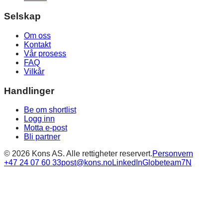
Selskap
Om oss
Kontakt
Vår prosess
FAQ
Vilkår
Handlinger
Be om shortlist
Logg inn
Motta e-post
Bli partner
©
2026
Kons AS. Alle rettigheter reservert.
Personvern
+47 24 07 60 33
post@kons.no
LinkedIn
Globeteam
7N