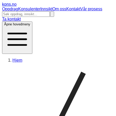
kons
.no
Oppdrag
Konsulenter
Innsikt
Om oss
Kontakt
Vår prosess
Ta kontakt
Åpne hovedmeny
Hjem