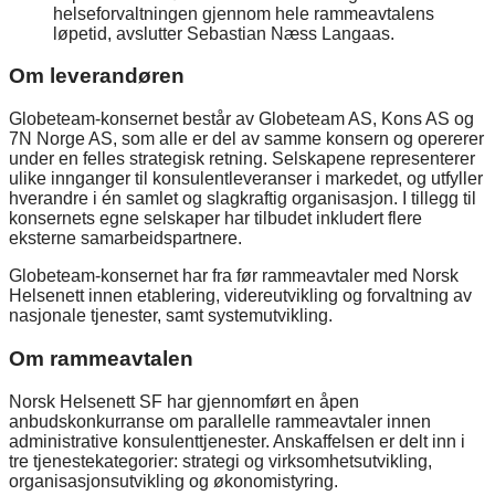
helseforvaltningen gjennom hele rammeavtalens
løpetid, avslutter Sebastian Næss Langaas.
Om leverandøren
Globeteam-konsernet består av Globeteam AS, Kons AS og
7N Norge AS, som alle er del av samme konsern og opererer
under en felles strategisk retning. Selskapene representerer
ulike innganger til konsulentleveranser i markedet, og utfyller
hverandre i én samlet og slagkraftig organisasjon. I tillegg til
konsernets egne selskaper har tilbudet inkludert flere
eksterne samarbeidspartnere.
Globeteam-konsernet har fra før rammeavtaler med Norsk
Helsenett innen etablering, videreutvikling og forvaltning av
nasjonale tjenester, samt systemutvikling.
Om rammeavtalen
Norsk Helsenett SF har gjennomført en åpen
anbudskonkurranse om parallelle rammeavtaler innen
administrative konsulenttjenester. Anskaffelsen er delt inn i
tre tjenestekategorier: strategi og virksomhetsutvikling,
organisasjonsutvikling og økonomistyring.