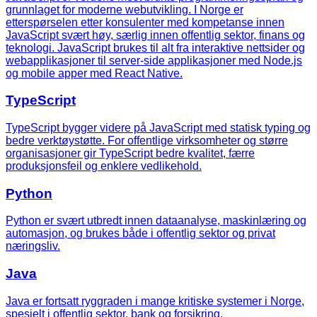
grunnlaget for moderne webutvikling. I Norge er
etterspørselen etter konsulenter med kompetanse innen
JavaScript svært høy, særlig innen offentlig sektor, finans og
teknologi. JavaScript brukes til alt fra interaktive nettsider og
webapplikasjoner til server-side applikasjoner med Node.js
og mobile apper med React Native.
TypeScript
TypeScript bygger videre på JavaScript med statisk typing og
bedre verktøystøtte. For offentlige virksomheter og større
organisasjoner gir TypeScript bedre kvalitet, færre
produksjonsfeil og enklere vedlikehold.
Python
Python er svært utbredt innen dataanalyse, maskinlæring og
automasjon, og brukes både i offentlig sektor og privat
næringsliv.
Java
Java er fortsatt ryggraden i mange kritiske systemer i Norge,
spesielt i offentlig sektor, bank og forsikring.