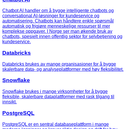
Chatbot AI handler om å bygge intelligente chatbots og
conversational AI-løsninger for kundeservice og
automatisering. Chatbots kan håndtere enkle spørsmål
automatisk og frigjøre menneskelige ressurser til mer
komplekse oppgaver. I Norge ser man økende bruk av
chatbots, spesielt innen offentlig sektor for selvbetjening og
kundeservice.
Databricks
Databricks brukes av mange organisasjoner for å bygge
skalerbare data- og analyseplattformer med høy fleksibilitet.
Snowflake
Snowflake brukes i mange virksomheter for å bygge
fleksible, skalerbare dataplattformer med rask tilgang til
innsikt.
PostgreSQL
PostgreSQL er en sentral databaseplattform i mange