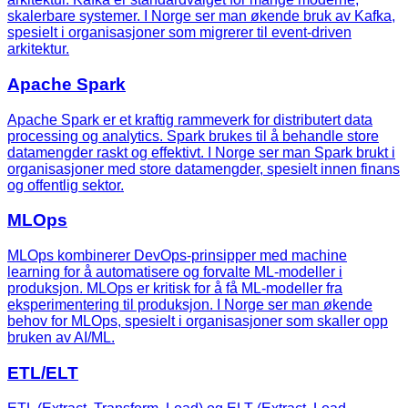
skalerbare systemer. I Norge ser man økende bruk av Kafka,
spesielt i organisasjoner som migrerer til event-driven
arkitektur.
Apache Spark
Apache Spark er et kraftig rammeverk for distributert data
processing og analytics. Spark brukes til å behandle store
datamengder raskt og effektivt. I Norge ser man Spark brukt i
organisasjoner med store datamengder, spesielt innen finans
og offentlig sektor.
MLOps
MLOps kombinerer DevOps-prinsipper med machine
learning for å automatisere og forvalte ML-modeller i
produksjon. MLOps er kritisk for å få ML-modeller fra
eksperimentering til produksjon. I Norge ser man økende
behov for MLOps, spesielt i organisasjoner som skaller opp
bruken av AI/ML.
ETL/ELT