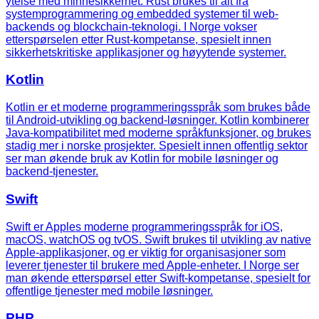
ytelse med minnesikkerhet. Rust brukes til alt fra
systemprogrammering og embedded systemer til web-
backends og blockchain-teknologi. I Norge vokser
etterspørselen etter Rust-kompetanse, spesielt innen
sikkerhetskritiske applikasjoner og høyytende systemer.
Kotlin
Kotlin er et moderne programmeringsspråk som brukes både
til Android-utvikling og backend-løsninger. Kotlin kombinerer
Java-kompatibilitet med moderne språkfunksjoner, og brukes
stadig mer i norske prosjekter. Spesielt innen offentlig sektor
ser man økende bruk av Kotlin for mobile løsninger og
backend-tjenester.
Swift
Swift er Apples moderne programmeringsspråk for iOS,
macOS, watchOS og tvOS. Swift brukes til utvikling av native
Apple-applikasjoner, og er viktig for organisasjoner som
leverer tjenester til brukere med Apple-enheter. I Norge ser
man økende etterspørsel etter Swift-kompetanse, spesielt for
offentlige tjenester med mobile løsninger.
PHP