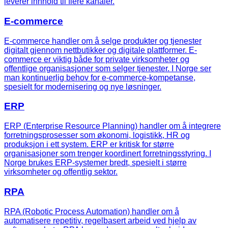
leverer innhold til flere kanaler.
E-commerce
E-commerce handler om å selge produkter og tjenester
digitalt gjennom nettbutikker og digitale plattformer. E-
commerce er viktig både for private virksomheter og
offentlige organisasjoner som selger tjenester. I Norge ser
man kontinuerlig behov for e-commerce-kompetanse,
spesielt for modernisering og nye løsninger.
ERP
ERP (Enterprise Resource Planning) handler om å integrere
forretningsprosesser som økonomi, logistikk, HR og
produksjon i ett system. ERP er kritisk for større
organisasjoner som trenger koordinert forretningsstyring. I
Norge brukes ERP-systemer bredt, spesielt i større
virksomheter og offentlig sektor.
RPA
RPA (Robotic Process Automation) handler om å
automatisere repetitiv, regelbasert arbeid ved hjelp av