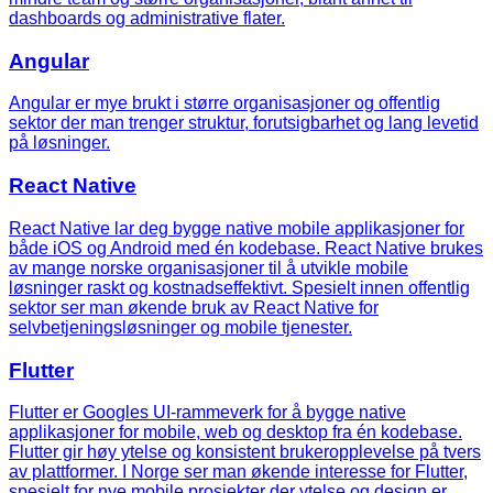
dashboards og administrative flater.
Angular
Angular er mye brukt i større organisasjoner og offentlig
sektor der man trenger struktur, forutsigbarhet og lang levetid
på løsninger.
React Native
React Native lar deg bygge native mobile applikasjoner for
både iOS og Android med én kodebase. React Native brukes
av mange norske organisasjoner til å utvikle mobile
løsninger raskt og kostnadseffektivt. Spesielt innen offentlig
sektor ser man økende bruk av React Native for
selvbetjeningsløsninger og mobile tjenester.
Flutter
Flutter er Googles UI-rammeverk for å bygge native
applikasjoner for mobile, web og desktop fra én kodebase.
Flutter gir høy ytelse og konsistent brukeropplevelse på tvers
av plattformer. I Norge ser man økende interesse for Flutter,
spesielt for nye mobile prosjekter der ytelse og design er