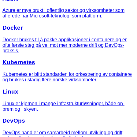
Azure er mye brukt i offentlig sektor og virksomheter som
allerede har Microsoft-teknologi som plattform.
Docker
Docker brukes til å pakke applikasjoner i containere og er
ofte første steg på vei mot mer moderne drift og DevOps-
praksis.
Kubernetes
Kubernetes er blitt standarden for orkestrering av containere
og brukes i stadig flere norske virksomheter.
Linux
Linux er kjernen i mange infrastrukturløsninger, både on-
prem og i skyen.
DevOps
DevOps handler om samarbeid mellom utvikling og drift,