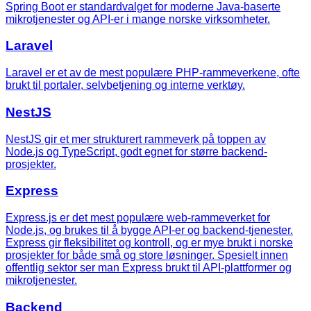
Spring Boot er standardvalget for moderne Java-baserte
mikrotjenester og API-er i mange norske virksomheter.
Laravel
Laravel er et av de mest populære PHP-rammeverkene, ofte
brukt til portaler, selvbetjening og interne verktøy.
NestJS
NestJS gir et mer strukturert rammeverk på toppen av
Node.js og TypeScript, godt egnet for større backend-
prosjekter.
Express
Express.js er det mest populære web-rammeverket for
Node.js, og brukes til å bygge API-er og backend-tjenester.
Express gir fleksibilitet og kontroll, og er mye brukt i norske
prosjekter for både små og store løsninger. Spesielt innen
offentlig sektor ser man Express brukt til API-plattformer og
mikrotjenester.
Backend