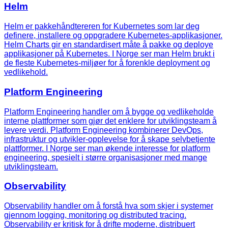
Helm
Helm er pakkehåndtereren for Kubernetes som lar deg
definere, installere og oppgradere Kubernetes-applikasjoner.
Helm Charts gir en standardisert måte å pakke og deploye
applikasjoner på Kubernetes. I Norge ser man Helm brukt i
de fleste Kubernetes-miljøer for å forenkle deployment og
vedlikehold.
Platform Engineering
Platform Engineering handler om å bygge og vedlikeholde
interne plattformer som gjør det enklere for utviklingsteam å
levere verdi. Platform Engineering kombinerer DevOps,
infrastruktur og utvikler-opplevelse for å skape selvbetjente
plattformer. I Norge ser man økende interesse for platform
engineering, spesielt i større organisasjoner med mange
utviklingsteam.
Observability
Observability handler om å forstå hva som skjer i systemer
gjennom logging, monitoring og distributed tracing.
Observability er kritisk for å drifte moderne, distribuert