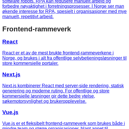
software robots. RPA kan redusere manuelt arbeid og
forbedre nøyaktighet i forretningsprosesser. I Norge ser man
økende interesse for RPA, spesielt i organisasjoner med mye
manuelt, repetitivt arbeid.
Frontend-rammeverk
React
React er et av de mest brukte frontend-rammeverkene i
Norge, og brukes i alt fra offentlige selvbetjeningsløsninger til
store kommersielle portaler.
Next.js
Next.js kombinerer React med server-side rendering, statisk
generering og moderne ruting. For offentlige og store
kommersielle løsninger gir dette bedre ytelse,
søkemotorsynlighet og brukeropplevelse.
Vue.js
Vue.js er et fleksibelt frontend-rammeverk som brukes både i
mindre team og større organisasjoner, blant annet til