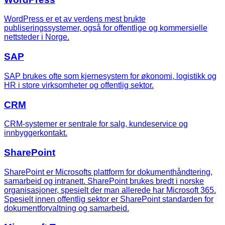
WordPress er et av verdens mest brukte
publiseringssystemer, også for offentlige og kommersielle
nettsteder i Norge.
SAP
SAP brukes ofte som kjernesystem for økonomi, logistikk og
HR i store virksomheter og offentlig sektor.
CRM
CRM-systemer er sentrale for salg, kundeservice og
innbyggerkontakt.
SharePoint
SharePoint er Microsofts plattform for dokumenthåndtering,
samarbeid og intranett. SharePoint brukes bredt i norske
organisasjoner, spesielt der man allerede har Microsoft 365.
Spesielt innen offentlig sektor er SharePoint standarden for
dokumentforvaltning og samarbeid.