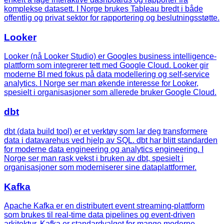
komplekse datasett. I Norge brukes Tableau bredt i både
offentlig og privat sektor for rapportering og beslutningsstøtte.
Looker
Looker (nå Looker Studio) er Googles business intelligence-
plattform som integrerer tett med Google Cloud. Looker gir
moderne BI med fokus på data modellering og self-service
analytics. I Norge ser man økende interesse for Looker,
spesielt i organisasjoner som allerede bruker Google Cloud.
dbt
dbt (data build tool) er et verktøy som lar deg transformere
data i datavarehus ved hjelp av SQL. dbt har blitt standarden
for moderne data engineering og analytics engineering. I
Norge ser man rask vekst i bruken av dbt, spesielt i
organisasjoner som moderniserer sine dataplattformer.
Kafka
Apache Kafka er en distributert event streaming-plattform
som brukes til real-time data pipelines og event-driven
arkitektur. Kafka er standardvalget for mange moderne,