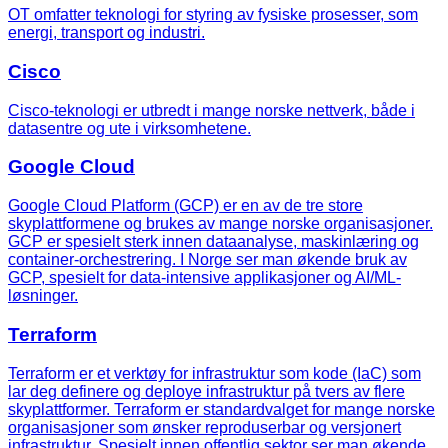
OT omfatter teknologi for styring av fysiske prosesser, som
energi, transport og industri.
Cisco
Cisco-teknologi er utbredt i mange norske nettverk, både i
datasentre og ute i virksomhetene.
Google Cloud
Google Cloud Platform (GCP) er en av de tre store
skyplattformene og brukes av mange norske organisasjoner.
GCP er spesielt sterk innen dataanalyse, maskinlæring og
container-orchestrering. I Norge ser man økende bruk av
GCP, spesielt for data-intensive applikasjoner og AI/ML-
løsninger.
Terraform
Terraform er et verktøy for infrastruktur som kode (IaC) som
lar deg definere og deploye infrastruktur på tvers av flere
skyplattformer. Terraform er standardvalget for mange norske
organisasjoner som ønsker reproduserbar og versjonert
infrastruktur. Spesielt innen offentlig sektor ser man økende