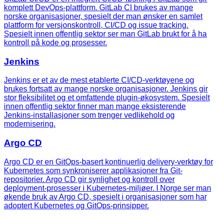
komplett DevOps-plattform. GitLab CI brukes av mange
norske organisasjoner, spesielt der man ønsker en samlet
plattform for versjonskontroll, CI/CD og issue tracking.
Spesielt innen offentlig sektor ser man GitLab brukt for å ha
kontroll på kode og prosesser.
Jenkins
Jenkins er et av de mest etablerte CI/CD-verktøyene og
brukes fortsatt av mange norske organisasjoner. Jenkins gir
stor fleksibilitet og et omfattende plugin-økosystem. Spesielt
innen offentlig sektor finner man mange eksisterende
Jenkins-installasjoner som trenger vedlikehold og
modernisering.
Argo CD
Argo CD er en GitOps-basert kontinuerlig delivery-verktøy for
Kubernetes som synkroniserer applikasjoner fra Git-
repositorier. Argo CD gir synlighet og kontroll over
deployment-prosesser i Kubernetes-miljøer. I Norge ser man
økende bruk av Argo CD, spesielt i organisasjoner som har
adoptert Kubernetes og GitOps-prinsipper.