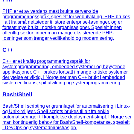
PHP er et av verdens mest brukte server-side
programmeringsspråk, spesielt for webutvikling. PHP brukes
i alt fra små nettsteder til store enterprise-løsninger, og er
fortsatt mye brukt i norske organisasjoner. Spesielt innen
offentlig sektor finner man mange eksisterende PHP-
løsninger som trenger vedlikehold og modernisering.
C++
C++ er et kraftig programmeringsspråk for
systemprogrammering, embedded systemer og høyytende
applikasjoner. C++ brukes fortsatt i mange kritiske systemer
der ytelse er viktig. I Norge ser man C++ brukt i embedded
systemer, finans, spillutvikling og systemprogrammering.
Bash/Shell
Bash/Shell scripting er grunnlaget for automatisering i Linux-
og Unix-miljøer. Shell scripts brukes til alt fra enkle
automatiseringer til komplekse deployment-skript. I Norge ser
man kontinuerlig behov for Bash/Shell-kompetanse, spesielt
i DevOps og systemadministrasjon.