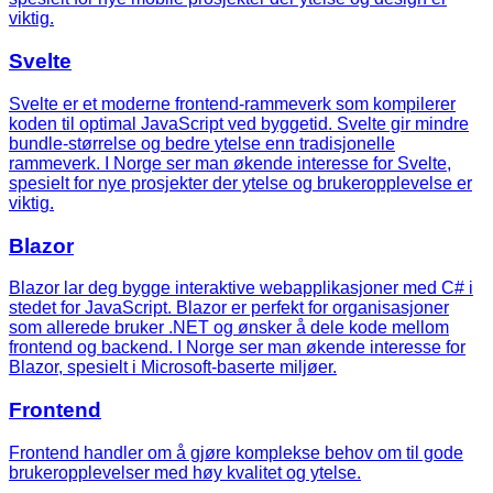
viktig.
Svelte
Svelte er et moderne frontend-rammeverk som kompilerer
koden til optimal JavaScript ved byggetid. Svelte gir mindre
bundle-størrelse og bedre ytelse enn tradisjonelle
rammeverk. I Norge ser man økende interesse for Svelte,
spesielt for nye prosjekter der ytelse og brukeropplevelse er
viktig.
Blazor
Blazor lar deg bygge interaktive webapplikasjoner med C# i
stedet for JavaScript. Blazor er perfekt for organisasjoner
som allerede bruker .NET og ønsker å dele kode mellom
frontend og backend. I Norge ser man økende interesse for
Blazor, spesielt i Microsoft-baserte miljøer.
Frontend
Frontend handler om å gjøre komplekse behov om til gode
brukeropplevelser med høy kvalitet og ytelse.