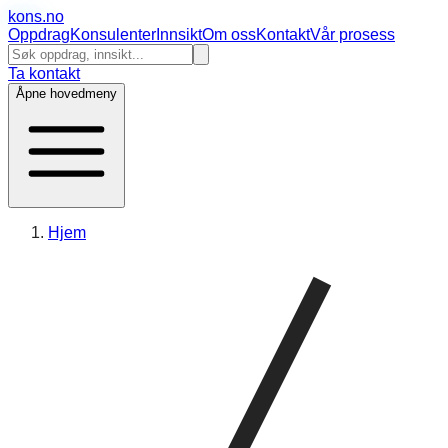
kons
.no
Oppdrag
Konsulenter
Innsikt
Om oss
Kontakt
Vår prosess
Ta kontakt
Åpne hovedmeny
Hjem