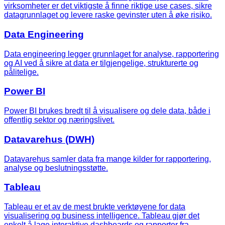
virksomheter er det viktigste å finne riktige use cases, sikre
datagrunnlaget og levere raske gevinster uten å øke risiko.
Data Engineering
Data engineering legger grunnlaget for analyse, rapportering
og AI ved å sikre at data er tilgjengelige, strukturerte og
pålitelige.
Power BI
Power BI brukes bredt til å visualisere og dele data, både i
offentlig sektor og næringslivet.
Datavarehus (DWH)
Datavarehus samler data fra mange kilder for rapportering,
analyse og beslutningsstøtte.
Tableau
Tableau er et av de mest brukte verktøyene for data
visualisering og business intelligence. Tableau gjør det
enkelt å lage interaktive dashboards og rapporter fra