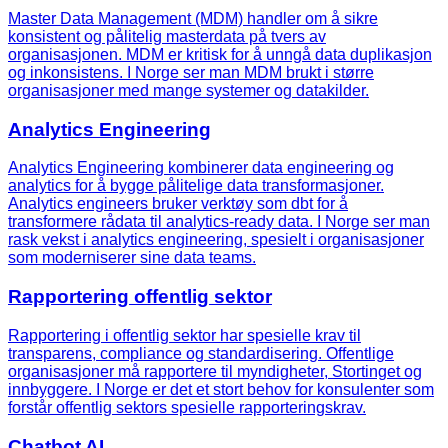
Master Data Management (MDM) handler om å sikre
konsistent og pålitelig masterdata på tvers av
organisasjonen. MDM er kritisk for å unngå data duplikasjon
og inkonsistens. I Norge ser man MDM brukt i større
organisasjoner med mange systemer og datakilder.
Analytics Engineering
Analytics Engineering kombinerer data engineering og
analytics for å bygge pålitelige data transformasjoner.
Analytics engineers bruker verktøy som dbt for å
transformere rådata til analytics-ready data. I Norge ser man
rask vekst i analytics engineering, spesielt i organisasjoner
som moderniserer sine data teams.
Rapportering offentlig sektor
Rapportering i offentlig sektor har spesielle krav til
transparens, compliance og standardisering. Offentlige
organisasjoner må rapportere til myndigheter, Stortinget og
innbyggere. I Norge er det et stort behov for konsulenter som
forstår offentlig sektors spesielle rapporteringskrav.
Chatbot AI