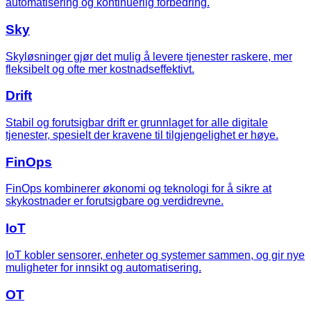
automatisering og kontinuerlig forbedring.
Sky
Skyløsninger gjør det mulig å levere tjenester raskere, mer
fleksibelt og ofte mer kostnadseffektivt.
Drift
Stabil og forutsigbar drift er grunnlaget for alle digitale
tjenester, spesielt der kravene til tilgjengelighet er høye.
FinOps
FinOps kombinerer økonomi og teknologi for å sikre at
skykostnader er forutsigbare og verdidrevne.
IoT
IoT kobler sensorer, enheter og systemer sammen, og gir nye
muligheter for innsikt og automatisering.
OT