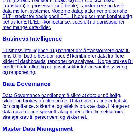
ETL (Extract, Transform, Load) og ELT (Extract, Load,
Transform) er prosesser for å hente, transformere og laste
data mellom systemer. Moderne dataplattformer bruker ofte
ELT i stedet for tradisjonell ETL. I Norge ser man kontinuerlig
behov for ETL/ELT-kompetanse, spesielt i organisasjoner
med mange datakilder.
Business Intelligence
Business Intelligence (BI) handler om å transformere data til
innsikt for bedre beslutninger. BI kombinerer data fra flere
kilder til dashboards, rapporter og analyser. I Norge brukes BI
bredt i både offentlig og privat sektor for virksomhetsstyring
og rapportering.
Data Governance
Data Governance handler om å sikre at data er pålitelig,
sikker og brukes på riktig måte. Data Governance er kritisk
for compliance, sikkerhet og effektiv bruk av data. I Norge er
data governance spesielt viktig innen offentlig sektor med
strenge krav til personvern og sikkerhet.
Master Data Management