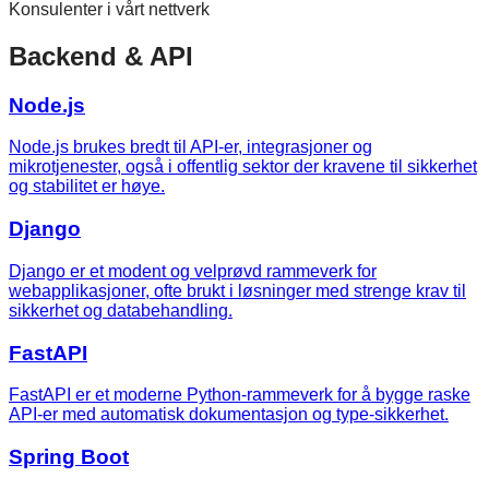
Konsulenter i vårt nettverk
Backend & API
Node.js
Node.js brukes bredt til API-er, integrasjoner og
mikrotjenester, også i offentlig sektor der kravene til sikkerhet
og stabilitet er høye.
Django
Django er et modent og velprøvd rammeverk for
webapplikasjoner, ofte brukt i løsninger med strenge krav til
sikkerhet og databehandling.
FastAPI
FastAPI er et moderne Python-rammeverk for å bygge raske
API-er med automatisk dokumentasjon og type-sikkerhet.
Spring Boot