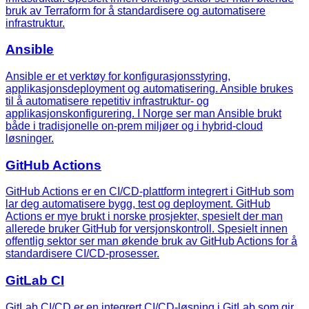
bruk av Terraform for å standardisere og automatisere
infrastruktur.
Ansible
Ansible er et verktøy for konfigurasjonsstyring,
applikasjonsdeployment og automatisering. Ansible brukes
til å automatisere repetitiv infrastruktur- og
applikasjonskonfigurering. I Norge ser man Ansible brukt
både i tradisjonelle on-prem miljøer og i hybrid-cloud
løsninger.
GitHub Actions
GitHub Actions er en CI/CD-plattform integrert i GitHub som
lar deg automatisere bygg, test og deployment. GitHub
Actions er mye brukt i norske prosjekter, spesielt der man
allerede bruker GitHub for versjonskontroll. Spesielt innen
offentlig sektor ser man økende bruk av GitHub Actions for å
standardisere CI/CD-prosesser.
GitLab CI
GitLab CI/CD er en integrert CI/CD-løsning i GitLab som gir