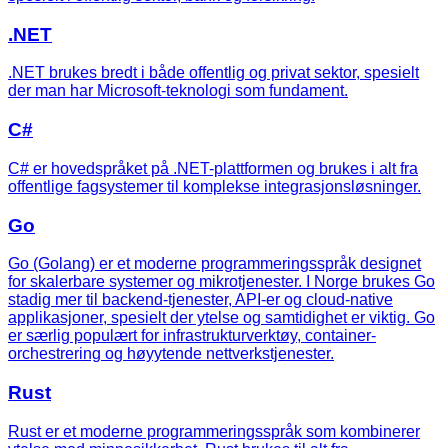
.NET
.NET brukes bredt i både offentlig og privat sektor, spesielt
der man har Microsoft-teknologi som fundament.
C#
C# er hovedspråket på .NET-plattformen og brukes i alt fra
offentlige fagsystemer til komplekse integrasjonsløsninger.
Go
Go (Golang) er et moderne programmeringsspråk designet
for skalerbare systemer og mikrotjenester. I Norge brukes Go
stadig mer til backend-tjenester, API-er og cloud-native
applikasjoner, spesielt der ytelse og samtidighet er viktig. Go
er særlig populært for infrastrukturverktøy, container-
orchestrering og høyytende nettverkstjenester.
Rust
Rust er et moderne programmeringsspråk som kombinerer