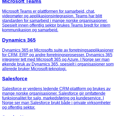
Microsoft Teams
Microsoft Teams er plattformen for samarbeid, chat,
videomøter og applikasjonsintegrasjon. Teams har blitt
standarden for samarbeid i mange norske organisasjoner.
Spesielt innen offentlig sektor brukes Teams bredt for intern
kommunikasjon og samarbeid.
Dynamics 365
Dynamics 365 er Microsofts suite av forretningsapplikasjoner
for CRM, ERP og andre forretningsprosesser. Dynamics 365
integrerer tett med Microsoft 365 og Azure. I Norge ser man
økende bruk av Dynamics 365, spesielt i organisasjoner som
allerede bruker Microsoft-teknologi.
Salesforce
Salesforce er verdens ledende CRM-plattform og brukes av
mange norske organisasjoner. Salesforce gir omfattende
funksjonalitet for salg, markedsføring og kundeservice. I
Norge ser man Salesforce brukt både i private virksomheter
og offentlig sektor.