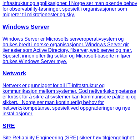
infrastruktur og applikasjoner. I Norge ser man økende behov
for observability-løsninger, spesielt i organisasjoner som
migrerer til mikrotjenester og sky.
Windows Server
Windows Server er Microsofts serveroperativsystem og
brukes bredt i norske organisasjoner. Windows Server gir
tjenester som Active Directory, filserver, web server og mer.
Spesielt innen offentlig sektor og Microsoft-baserte miljøer
brukes Windows Server mye.
Network
Nettverk er grunnlaget for all IT-infrastruktur og
kommunikasjon mellom systemer. God nettverkskompetanse
er kritisk for å sikre at systemer kan kommunisere pålitelig og
sikkert. I Norge ser man kontinuerlig behov for
nettverkskompetanse, spesielt ved oppgraderinger og nye
installasjoner.
SRE
Site Reliability Engineering (SRE) sikrer høy tilgjengelighet