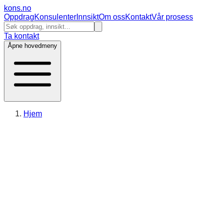
kons
.no
Oppdrag
Konsulenter
Innsikt
Om oss
Kontakt
Vår prosess
Ta kontakt
Åpne hovedmeny
Hjem