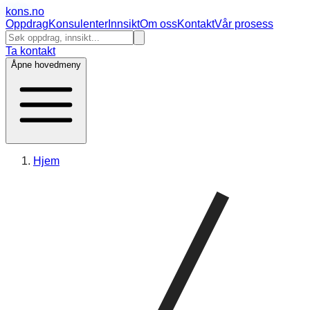
kons
.no
Oppdrag
Konsulenter
Innsikt
Om oss
Kontakt
Vår prosess
Ta kontakt
Åpne hovedmeny
Hjem