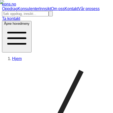
kons
.no
Oppdrag
Konsulenter
Innsikt
Om oss
Kontakt
Vår prosess
Ta kontakt
Åpne hovedmeny
Hjem