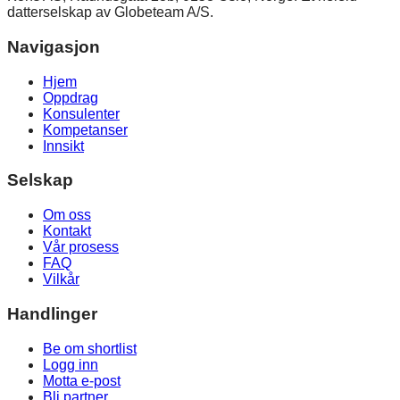
datterselskap av Globeteam A/S.
Navigasjon
Hjem
Oppdrag
Konsulenter
Kompetanser
Innsikt
Selskap
Om oss
Kontakt
Vår prosess
FAQ
Vilkår
Handlinger
Be om shortlist
Logg inn
Motta e-post
Bli partner