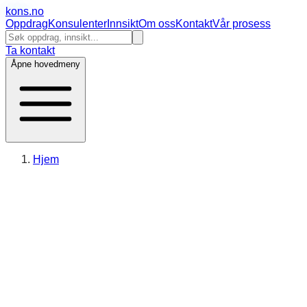
kons
.no
Oppdrag
Konsulenter
Innsikt
Om oss
Kontakt
Vår prosess
Ta kontakt
Åpne hovedmeny
Hjem