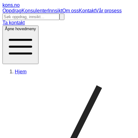
kons
.no
Oppdrag
Konsulenter
Innsikt
Om oss
Kontakt
Vår prosess
Ta kontakt
Åpne hovedmeny
Hjem