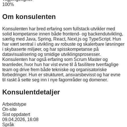
100%
Om konsulenten
Konsulenten har bred erfaring som fullstack-utvikler med
solid kompetanse innen både frontend- og backendutvikling,
særlig med Java, Spring, React, Next.js og TypeScript. Hun
har vært sentral i utvikling av robuste og skalerbare løsninger
i skybaserte miljøer, og har spisskompetanse på
datavisualisering og smidige utviklingsprosesser.
Konsulenten har også erfaring som Scrum Master og
teamleder, hvor hun har vist evne til å fasilitere tverrfaglige
team og drive frem både tekniske og organisatoriske
forbedringer. Hun er strukturert, ansvarsbevisst og har evne
til raskt å sette seg inn i nye fagområder og domener.
Konsulentdetaljer
Arbeidstype
On-site
Sist oppdatert
09.04.2026, 16:08
Språk