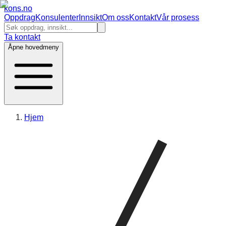
kons
.no
Oppdrag
Konsulenter
Innsikt
Om oss
Kontakt
Vår prosess
Ta kontakt
Åpne hovedmeny
Hjem