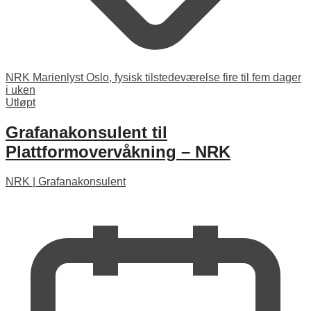
NRK Marienlyst Oslo, fysisk tilstedeværelse fire til fem dager
i uken
Utløpt
Grafanakonsulent til
Plattformovervåkning – NRK
NRK
|
Grafanakonsulent